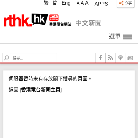
A
繁
简
Eng
A
A
APPS
選單
S
e
a
r
伺服器暫時未有存放閣下搜尋的頁面。
c
h
返回
[
香港電台新聞主頁
]