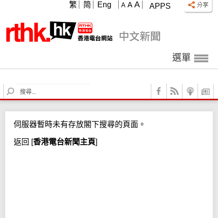
A
繁
简
Eng
A
A
APPS
選單
S
e
a
r
伺服器暫時未有存放閣下搜尋的頁面。
c
h
返回
[
香港電台新聞主頁
]