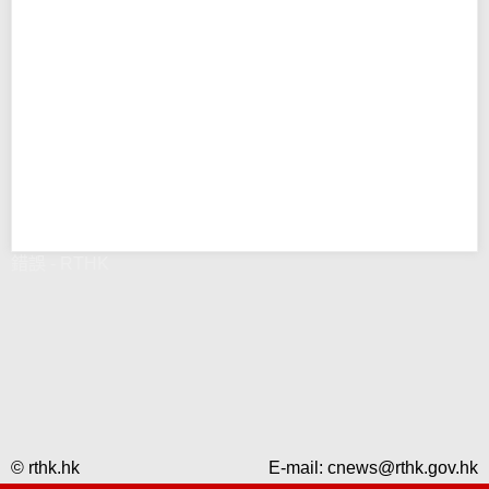
錯誤 - RTHK
© rthk.hk
E-mail:
cnews@rthk.gov.hk