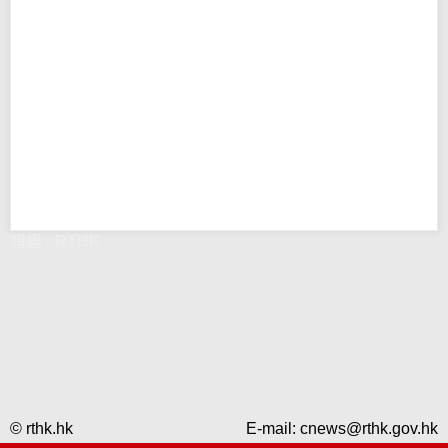
錯誤 - RTHK
© rthk.hk
E-mail:
cnews@rthk.gov.hk