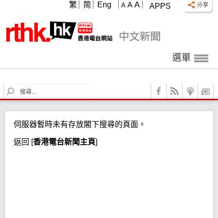
A
繁
简
Eng
A
A
APPS
選單
S
e
a
r
伺服器暫時未有存放閣下搜尋的頁面。
c
h
返回
[
香港電台新聞主頁
]