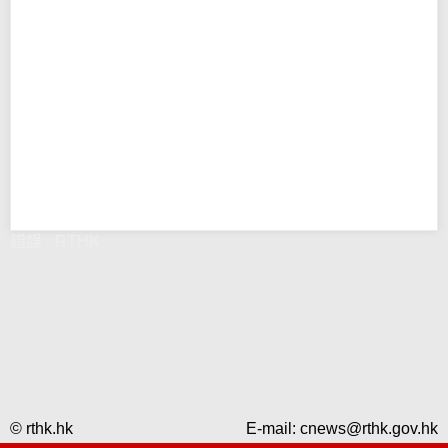
錯誤 - RTHK
© rthk.hk
E-mail:
cnews@rthk.gov.hk