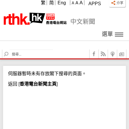
A
繁
简
Eng
A
A
APPS
選單
S
e
a
r
伺服器暫時未有存放閣下搜尋的頁面。
c
h
返回
[
香港電台新聞主頁
]