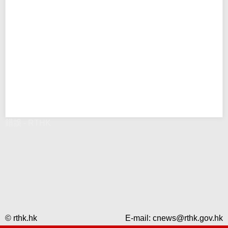
錯誤 - RTHK
© rthk.hk
E-mail:
cnews@rthk.gov.hk