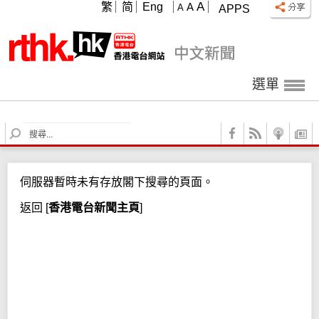
A
繁
简
Eng
A
A
APPS
選單
S
e
a
r
伺服器暫時未有存放閣下搜尋的頁面。
c
h
返回
[
香港電台新聞主頁
]