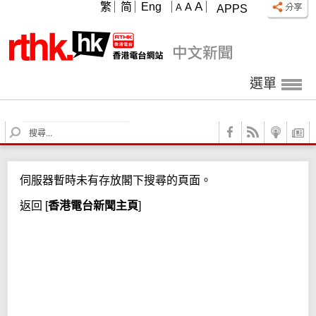
A
繁
简
Eng
A
A
APPS
選單
S
e
a
r
伺服器暫時未有存放閣下搜尋的頁面。
c
h
返回
[
香港電台新聞主頁
]