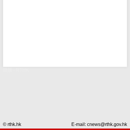
錯誤 - RTHK
© rthk.hk
E-mail:
cnews@rthk.gov.hk