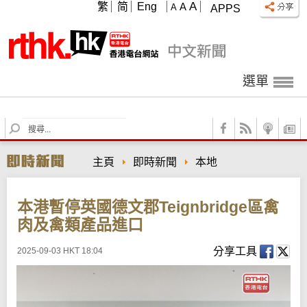
A
繁
简
Eng
A
A
APPS
選單
S
e
a
主頁
即時新聞
本地
r
c
h
本港暫停英國德文郡Teignbridge區禽
肉及禽類產品進口
分享工具
2025-09-03 HKT 18:04