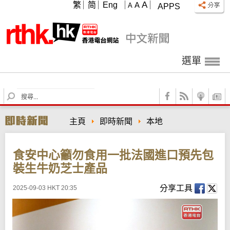
A
繁
简
Eng
A
A
APPS
選單
S
e
a
主頁
即時新聞
本地
r
c
h
食安中心籲勿食用一批法國進口預先包
裝生牛奶芝士產品
分享工具
2025-09-03 HKT 20:35