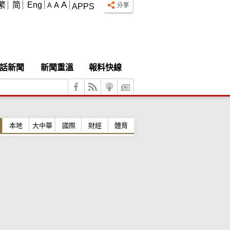
A
繁
简
Eng
A
A
APPS
話新聞
新聞重溫
報料快線
本地
大中華
國際
財經
體育