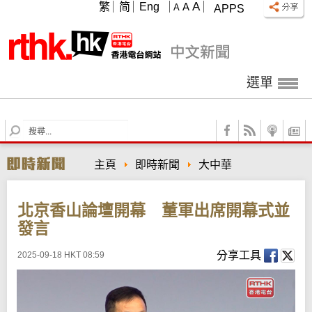
A
繁
简
Eng
A
A
APPS
選單
S
e
a
主頁
即時新聞
大中華
r
c
h
北京香山論壇開幕 董軍出席開幕式並
發言
分享工具
2025-09-18 HKT 08:59