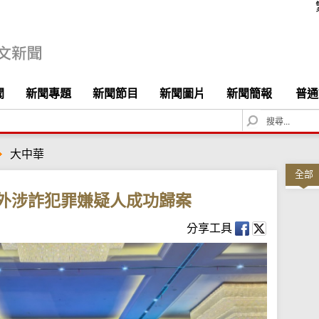
聞
新聞專題
新聞節目
新聞圖片
新聞簡報
普通
S
e
a
大中華
r
c
全部
h
境外涉詐犯罪嫌疑人成功歸案
分享工具