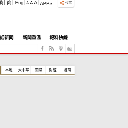
A
繁
简
Eng
A
A
APPS
話新聞
新聞重溫
報料快線
本地
大中華
國際
財經
體育