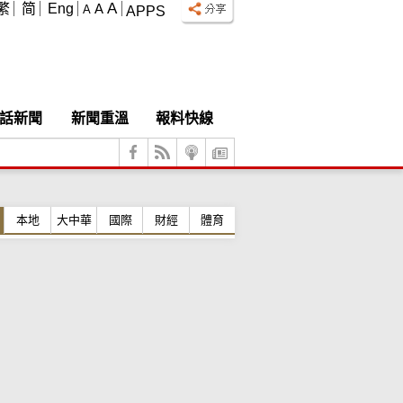
A
繁
简
Eng
A
A
APPS
話新聞
新聞重溫
報料快線
本地
大中華
國際
財經
體育