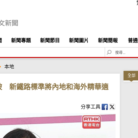
聞
新聞專題
新聞節目
新聞圖片
新聞簡報
普通
S
e
a
本地
r
c
全部
h
破 新鐵路標準將內地和海外精華適
分享工具