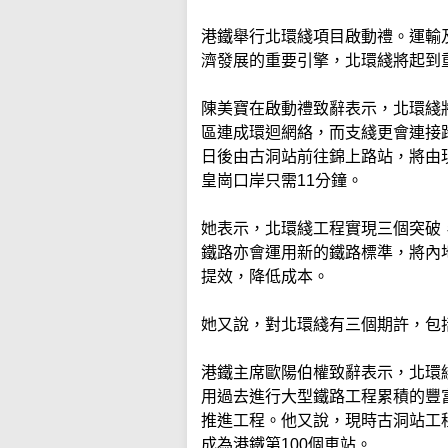
港鐵舉行北環綫項目啟動禮。運輸
濟發展的重要引擎，北環綫將起到
陳美寶在啟動禮致辭表示，北環綫
區連成環迴網絡，而支綫更會連接
日後由古洞站前往錦上路站，將由現
皇崗口岸只需11分鐘。
她表示，北環綫工程實現三個突破
鐵路亦會運用新的鐵路標準，將內
提效，降低成本。
她又說，對北環綫有三個期許，包
港鐵主席歐陽伯權致辭表示，北環
用過去進行大型鐵路工程累積的豐
推進工程。他又說，現時古洞站工程
成為港鐵第100個車站。