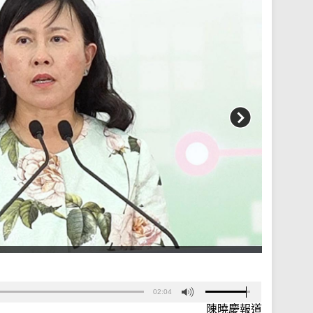
02:04
陳曉慶報道