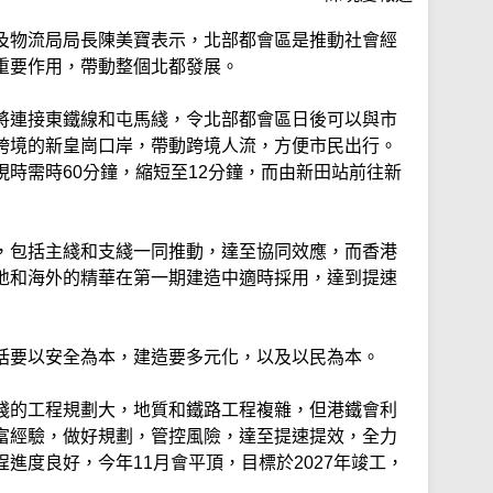
及物流局局長陳美寶表示，北部都會區是推動社會經
重要作用，帶動整個北都發展。
將連接東鐵線和屯馬綫，令北部都會區日後可以與市
跨境的新皇崗口岸，帶動跨境人流，方便市民出行。
時需時60分鐘，縮短至12分鐘，而由新田站前往新
，包括主綫和支綫一同推動，達至協同效應，而香港
地和海外的精華在第一期建造中適時採用，達到提速
括要以安全為本，建造要多元化，以及以民為本。
綫的工程規劃大，地質和鐵路工程複雜，但港鐵會利
富經驗，做好規劃，管控風險，達至提速提效，全力
進度良好，今年11月會平頂，目標於2027年竣工，