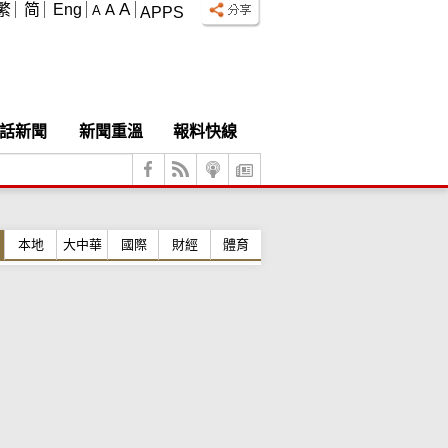
A
繁
简
Eng
A
A
APPS
話新聞
新聞重溫
報料快線
本地
大中華
國際
財經
體育