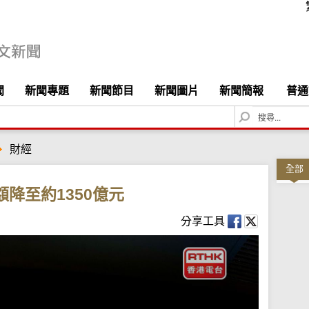
聞
新聞專題
新聞節目
新聞圖片
新聞簡報
普通
S
e
a
財經
r
c
全部
h
額降至約1350億元
分享工具