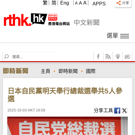
A
繁
简
Eng
A
A
APPS
選單
S
e
a
主頁
即時新聞
國際
r
c
h
日本自民黨明天舉行總裁選舉共5人參
選
分享工具
2025-10-03 HKT 19:09