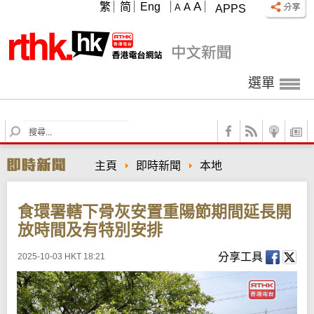
A
繁
简
Eng
A
A
APPS
選單
S
e
a
主頁
即時新聞
本地
r
c
h
食環署轄下骨灰安置重陽節期間延長開
放時間及有特別安排
分享工具
2025-10-03 HKT 18:21