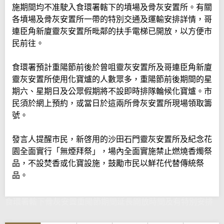
施期間均不准駛入食環署轄下的墳場及骨灰安置所。有關
各墳場及骨灰安置所一帶的特別交通及運輸安排詳情，哥
連臣角新廈靈灰安置所毗鄰的扶手電梯已開放，以方便市
民前往。
食環署預計重陽節前後於曾咀靈灰安置所及哥連臣角新廈
靈灰安置所使用化寶爐的人數眾多，重陽節前後期間的星
期六、星期日及公眾假期將不設即時排隊輪候化寶爐。市
民須於網上預約，或當日於這兩所骨灰安置所現場領取籌
號。
發言人提醒市民，新啓用的沙田石門靈灰安置所及紀念花
園全面實行「無煙拜祭」，場內全面實施禁止燃燒香燭祭
品，不設焚香或化寶設施，鼓勵市民以鮮花代替傳統祭
品。
食環署轄下骨灰安置重陽節期間延長開放時間及有特別安排