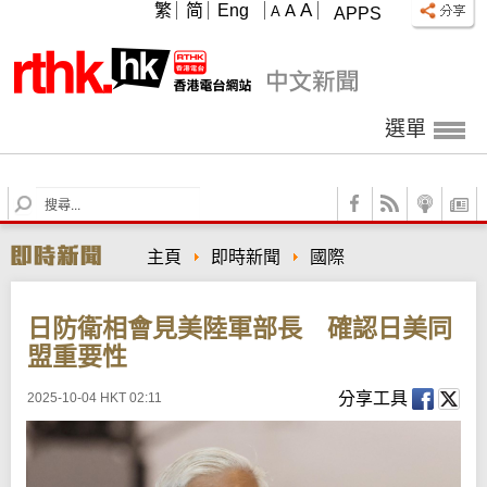
A
繁
简
Eng
A
A
APPS
選單
S
e
a
主頁
即時新聞
國際
r
c
h
日防衛相會見美陸軍部長 確認日美同
盟重要性
分享工具
2025-10-04 HKT 02:11