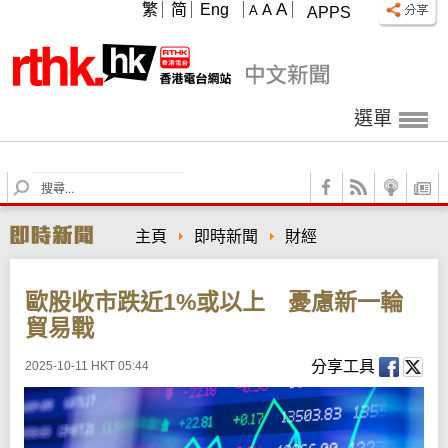
A
繁
简
Eng
A
A
APPS
選單
S
e
a
主頁
即時新聞
財經
r
c
h
歐股收市跌近1%或以上 憂慮新一輪
貿易戰
分享工具
2025-10-11 HKT 05:44