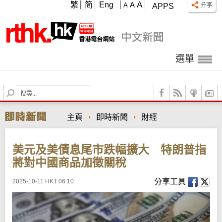
A
繁
简
Eng
A
A
APPS
選單
S
e
a
主頁
即時新聞
財經
r
c
h
美元及美債息尾市跌幅擴大 特朗普指
將對中國商品加徵關稅
分享工具
2025-10-11 HKT 06:10