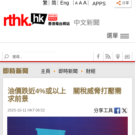
A
繁
简
Eng
A
A
APPS
選單
S
e
a
主頁
即時新聞
財經
r
c
h
油價跌近4%或以上 關稅威脅打壓需
求前景
分享工具
2025-10-11 HKT 06:52