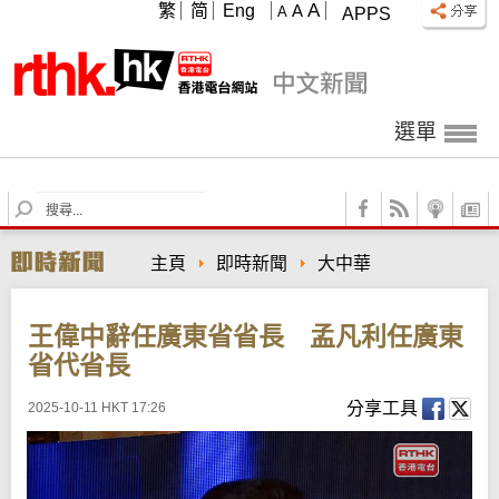
A
繁
简
Eng
A
A
APPS
選單
S
e
a
主頁
即時新聞
大中華
r
c
h
王偉中辭任廣東省省長 孟凡利任廣東
省代省長
分享工具
2025-10-11 HKT 17:26