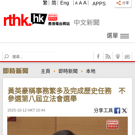
A
繁
简
Eng
A
A
APPS
選單
S
e
a
主頁
即時新聞
本地
r
c
h
黃英豪稱事務繁多及完成歷史任務 不
參選第八屆立法會選舉
分享工具
2025-10-12 HKT 10:44