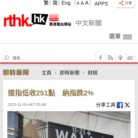
A
繁
简
Eng
A
A
APPS
選單
S
e
a
主頁
即時新聞
財經
r
c
h
道指低收251點 納指跌2%
分享工具
2025-11-05 HKT 05:49