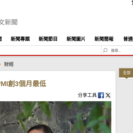
聞
新聞專題
新聞節目
新聞圖片
新聞簡報
普通
S
e
a
財經
r
c
全部
h
MI創3個月最低
分享工具