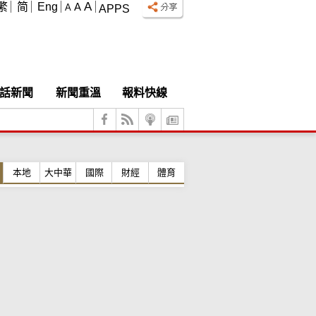
A
繁
简
Eng
A
A
APPS
話新聞
新聞重溫
報料快線
本地
大中華
國際
財經
體育