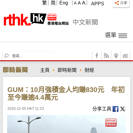
A
繁
简
Eng
A
A
APPS
選單
S
e
a
主頁
即時新聞
財經
r
c
h
GUM：10月強積金人均賺830元 年初
至今賺逾4.4萬元
分享工具
2025-11-05 HKT 11:23