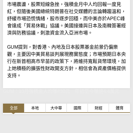
市場震盪，股票短線急挫，強積金月中人均回報一度見
紅，但隨後美國總統特朗普在社交媒體的言論轉趨溫和，
紓緩市場恐慌情緒，股市逐步回穩，而中美亦於APEC峰
會達成「貿易休戰」協議。美國接連與日本及南韓簽署經
濟與防務協議，刺激資金流入亞洲市場。
GUM提到，對香港、內地及日本股票基金前景仍偏樂
觀，主要因中美貿易談判展現務實態度；市場預期日本央
行在新首相高市早苗的政策下，將維持寬鬆貨幣環境，加
上她積極的擴張性財政開支方針，相信會為資產價格提供
支持。
GUM：10月強積金人均賺830元 年初至今賺逾4.4萬元
全部
本地
大中華
國際
財經
體育