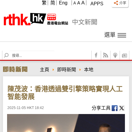
A
繁
简
Eng
A
A
APPS
選單
S
e
a
主頁
即時新聞
本地
r
c
h
陳茂波：香港透過雙引擎策略實現人工
智能發展
分享工具
2025-11-05 HKT 18:42