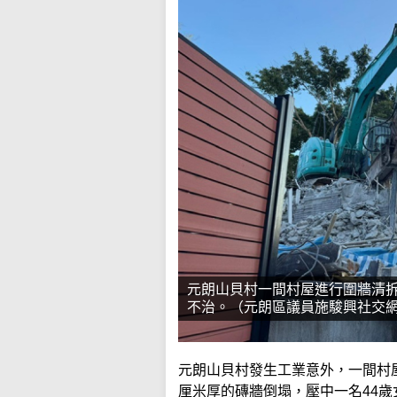
元朗山貝村一間村屋進行圍牆清
不治。（元朗區議員施駿興社交
元朗山貝村發生工業意外，一間村屋
厘米厚的磚牆倒塌，壓中一名44