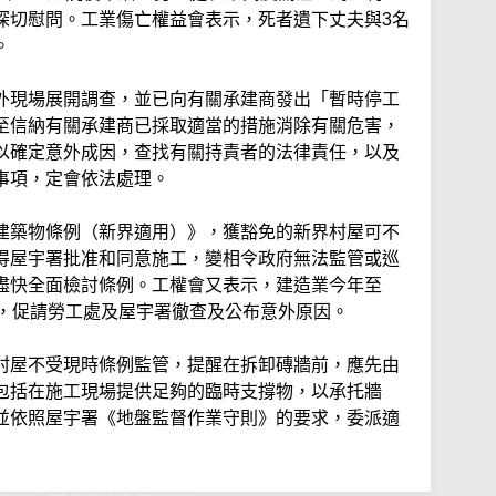
深切慰問。工業傷亡權益會表示，死者遺下丈夫與3名
。
外現場展開調查，並已向有關承建商發出「暫時停工
至信納有關承建商已採取適當的措施消除有關危害，
以確定意外成因，查找有關持責者的法律責任，以及
事項，定會依法處理。
建築物條例（新界適用）》，獲豁免的新界村屋可不
得屋宇署批准和同意施工，變相令政府無法監管或巡
盡快全面檢討條例。工權會又表示，建造業今年至
亡，促請勞工處及屋宇署徹查及公布意外原因。
村屋不受現時條例監管，提醒在拆卸磚牆前，應先由
包括在施工現場提供足夠的臨時支撐物，以承托牆
並依照屋宇署《地盤監督作業守則》的要求，委派適