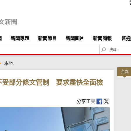
聞
新聞專題
新聞節目
新聞圖片
新聞簡報
普通
S
e
a
本地
r
c
全部
h
不受部分條文管制 要求盡快全面檢
分享工具