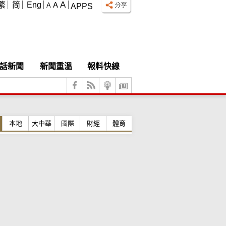
A
繁
简
Eng
A
A
APPS
話新聞
新聞重溫
報料快線
本地
大中華
國際
財經
體育