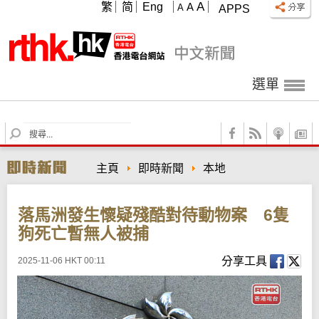
A
繁
简
Eng
A
A
APPS
選單
S
e
a
主頁
即時新聞
本地
r
c
h
落馬洲發生懷疑殘酷對待動物案 6隻
狗死亡暫無人被捕
分享工具
2025-11-06 HKT 00:11