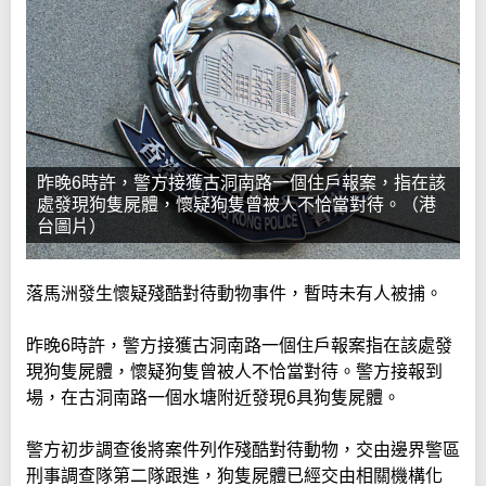
昨晚6時許，警方接獲古洞南路一個住戶報案，指在該
處發現狗隻屍體，懷疑狗隻曾被人不恰當對待。（港
台圖片）
落馬洲發生懷疑殘酷對待動物事件，暫時未有人被捕。
昨晚6時許，警方接獲古洞南路一個住戶報案指在該處發
現狗隻屍體，懷疑狗隻曾被人不恰當對待。警方接報到
場，在古洞南路一個水塘附近發現6具狗隻屍體。
警方初步調查後將案件列作殘酷對待動物，交由邊界警區
刑事調查隊第二隊跟進，狗隻屍體已經交由相關機構化