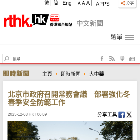
A
繁
简
Eng
A
A
APPS
選單
S
e
a
主頁
即時新聞
大中華
r
c
h
北京市政府召開常務會議 部署強化冬
春季安全防範工作
分享工具
2025-12-03 HKT 00:09