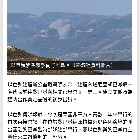
以軍頻繁空襲黎南等地區。（路透社資料圖片）
以色列總理辦公室發聲明表示，總理內塔尼亞胡已派遣一
名代表前往黎巴嫩與相關官員會面，是兩國建立關係及為
經濟合作奠定基礎的初步嘗試。
以色列傳媒報道，今次是兩國非軍方人員數十年來舉行的
首次直接會談，在位於黎巴嫩納庫拉靠近以色列邊境的聯
合國駐黎巴嫩臨時部隊總部舉行，屬以色列與黎巴嫩真主
黨停火監督機制的一部分。