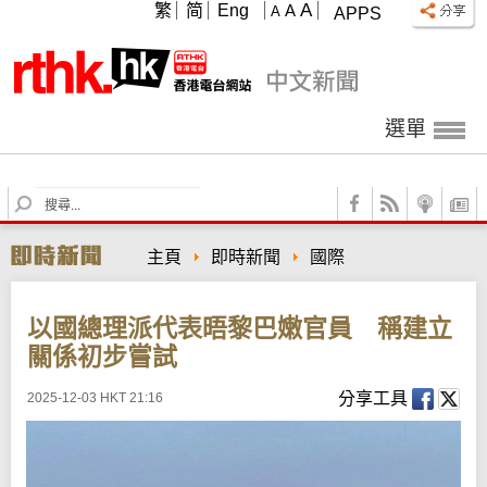
A
繁
简
Eng
A
A
APPS
選單
S
e
a
主頁
即時新聞
國際
r
c
h
以國總理派代表晤黎巴嫩官員 稱建立
關係初步嘗試
分享工具
2025-12-03 HKT 21:16