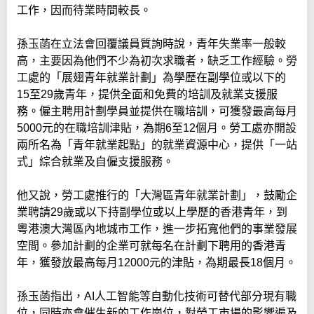
工作，因而待業時間較長。
孫玉菡在立法會回覆議員質詢時說，青年失業率一般較
高，主要因為他們不少為初次求職者，缺乏工作經驗。勞
工處的「展翅青年就業計劃」為學歷在副學位或以下的
15至29歲青年，提供全面和免費的培訓及就業支援服
務。僱主聘用計劃學員並提供在職培訓，可獲發最高每月
5000元的在職培訓津貼，為期6至12個月。勞工處亦開設
兩所名為「青年就業起點」的就業資源中心，提供「一站
式」綜合就業及自僱支援服務。
他又說，勞工處推行的「大灣區青年就業計劃」，鼓勵企
業聘請29歲或以下持副學位或以上學歷的香港青年，到
粵港澳大灣區內地城市工作，進一步拓寬他們的事業發展
空間。參加計劃的企業可就每名在計劃下聘用的香港青
年，獲發放最高每月12000元的津貼，為期最長18個月。
孫玉菡指出，AI人工智能等自動化技術可替代部分現有職
位，同時亦會催生新的工作崗位，對勞工市場的影響遍及