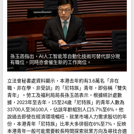
孫玉菡指出，AI人工智能等自動化技術可替代部分現
有職位，同時亦會催生新的工作崗位。
立法會秘書處資料顯示，本港去年約有3.6萬名「非在
職、非在學、非受訓」的「尼特族」青年，即俗稱「雙失
青年」。勞工及福利局局長孫玉菡表示，根據統計處數
據，2023年至去年，15至24歲「尼特族」的青年人數為
33700人至36100人，佔該年齡組別人口5.7%至6%。他
說過去即使在經濟環境暢旺、就業市場人力需求殷切的年
份，本港青年「尼特族」比率大多徘徊在6%至7%，反映
本港青年一般可能需要較長時間探索就業方向及尋找合適