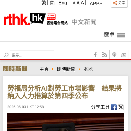
A
繁
简
Eng
A
A
APPS
選單
S
e
a
主頁
即時新聞
本地
r
c
h
勞福局分析AI對勞工市場影響 結果將
納入人力推算於第四季公布
分享工具
2026-06-03 HKT 12:58