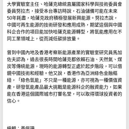
大學實驗室主任、哈薩克總統直屬國家科學與技術委員會
委員努拉杰，接受本台專訪時說，石油儲備可能在未來
50年耗盡，哈薩克政府積極發展新興能源。努拉杰說，
中國可再生能源的技術研發和應用成熟，期望這個與中國
科企合作的項目能加快哈薩克能源轉型，將氫能應用在不
同工業領域上，從而減低碳排放量。
曾到中國內地及香港考察新能源產業的實驗室研究員馬加
佐夫認為，過去很長時間哈薩克都依賴石油、天然氣、煤
炭等傳統能源，現時的能源轉型正處於起步階段，可以借
鏡中國技術和經驗。他又說，香港作為亞洲綠色金融樞
紐，「綠色氫能」不只是一種能源，亦可視為一種價值資
產，研發氫能產品最大挑戰是能源科企的融資能力，如果
能在香港這個國際城市打響名堂，可以取得環球投資者的
信心。
編輯：黃佩珊