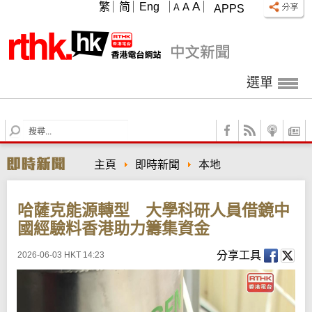
A
繁
简
Eng
A
A
APPS
選單
S
e
a
主頁
即時新聞
本地
r
c
h
哈薩克能源轉型 大學科研人員借鏡中
國經驗料香港助力籌集資金
分享工具
2026-06-03 HKT 14:23