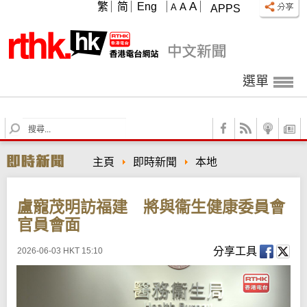
A
繁
简
Eng
A
A
APPS
選單
S
e
a
主頁
即時新聞
本地
r
c
h
盧寵茂明訪福建 將與衞生健康委員會
官員會面
分享工具
2026-06-03 HKT 15:10