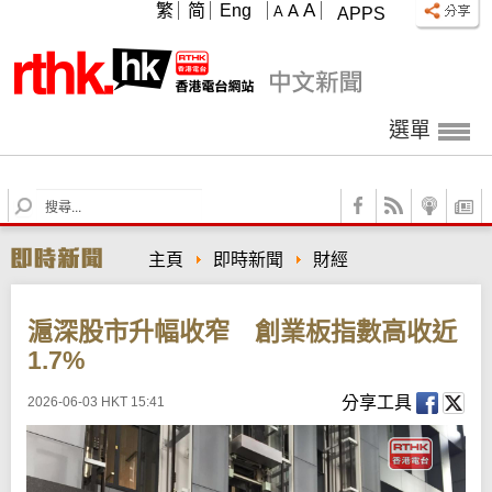
A
繁
简
Eng
A
A
APPS
選單
S
e
a
主頁
即時新聞
財經
r
c
h
滬深股市升幅收窄 創業板指數高收近
1.7%
分享工具
2026-06-03 HKT 15:41