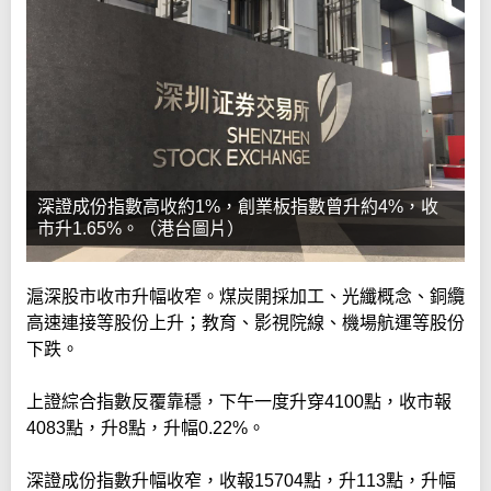
深證成份指數高收約1%，創業板指數曾升約4%，收
市升1.65%。（港台圖片）
滬深股市收市升幅收窄。煤炭開採加工、光纖概念、銅纜
高速連接等股份上升；教育、影視院線、機場航運等股份
下跌。
上證綜合指數反覆靠穩，下午一度升穿4100點，收市報
4083點，升8點，升幅0.22%。
深證成份指數升幅收窄，收報15704點，升113點，升幅