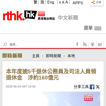
A
繁
简
Eng
A
A
APPS
選單
S
e
a
主頁
即時新聞
本地
r
c
h
本年度逾5千退休公務員及司法人員領
退休金 涉約160億元
分享工具
2026-06-03 HKT 16:56