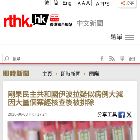
A
繁
简
Eng
A
A
APPS
選單
S
e
a
主頁
即時新聞
國際
r
c
h
剛果民主共和國伊波拉疑似病例大減
因大量個案經核查後被排除
分享工具
2026-06-03 HKT 17:24