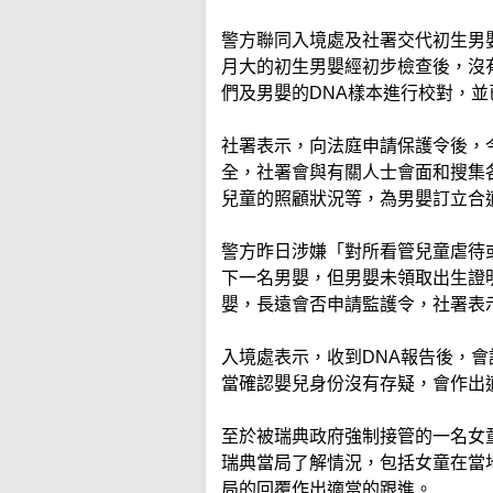
警方聯同入境處及社署交代初生男
月大的初生男嬰經初步檢查後，沒
們及男嬰的DNA樣本進行校對，
社署表示，向法庭申請保護令後，
全，社署會與有關人士會面和搜集
兒童的照顧狀況等，為男嬰訂立合
警方昨日涉嫌「對所看管兒童虐待
下一名男嬰，但男嬰未領取出生證
嬰，長遠會否申請監護令，社署表
入境處表示，收到DNA報告後，
當確認嬰兒身份沒有存疑，會作出
至於被瑞典政府強制接管的一名女
瑞典當局了解情況，包括女童在當
局的回覆作出適當的跟進。