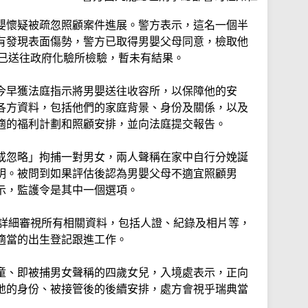
嬰懷疑被疏忽照顧案件進展。警方表示，這名一個半
有發現表面傷勢，警方已取得男嬰父母同意，檢取他
並已送往政府化驗所檢驗，暫未有結果。
今早獲法庭指示將男嬰送往收容所，以保障他的安
各方資料，包括他們的家庭背景、身份及關係，以及
適的福利計劃和照顧安排，並向法庭提交報告。
或忽略」拘捕一對男女，兩人聲稱在家中自行分娩誕
明。被問到如果評估後認為男嬰父母不適宜照顧男
示，監護令是其中一個選項。
會詳細審視所有相關資料，包括人證、紀錄及相片等，
適當的出生登記跟進工作。
童、即被捕男女聲稱的四歲女兒，入境處表示，正向
地的身份、被接管後的後續安排，處方會視乎瑞典當