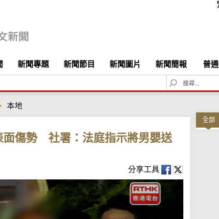
聞
新聞專題
新聞節目
新聞圖片
新聞簡報
普通
S
e
a
本地
r
c
全部
h
表面傷勢 社署：法庭指示將男嬰送
分享工具