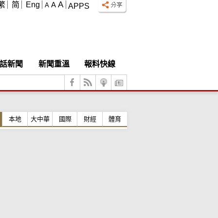
A
繁
简
Eng
A
A
APPS
話新聞
新聞重溫
報料快線
本地
大中華
國際
財經
體育