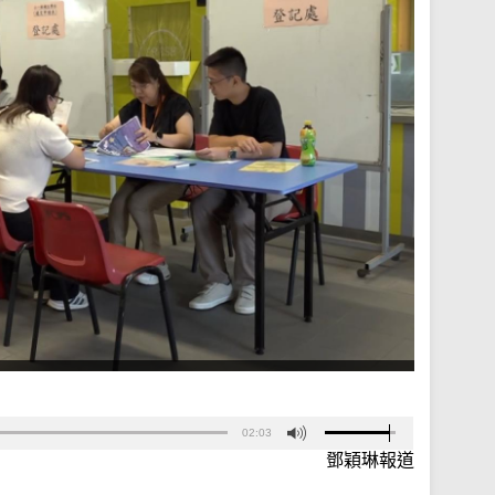
02:03
鄧穎琳報道