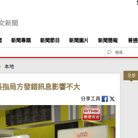
聞
新聞專題
新聞節目
新聞圖片
新聞簡報
普通
S
e
a
本地
r
c
全部
h
長指局方發錯訊息影響不大
分享工具