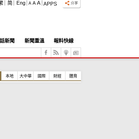
A
繁
简
Eng
A
A
APPS
話新聞
新聞重溫
報料快線
本地
大中華
國際
財經
體育