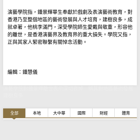
演藝學院指，鍾景輝畢生奉獻於戲劇及表演藝術教育，對
香港乃至整個地區的藝術發展與人才培育，建樹良多，成
就卓著，他桃李滿門，深受學院師生愛戴與敬重，形容他
的離世，是香港演藝界及教育界的重大損失。學院又指，
正與其家人緊密聯繫有關悼念活動。
編輯：鍾慧儀
演藝學院對鍾景輝離世表示深切哀悼 稱其對地區藝術發展
建樹良多
全部
本地
大中華
國際
財經
體育