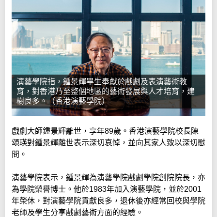
演藝學院指，鍾景輝畢生奉獻於戲劇及表演藝術教
育，對香港乃至整個地區的藝術發展與人才培育，建
樹良多。（香港演藝學院）
戲劇大師鍾景輝離世，享年89歲。香港演藝學院校長陳
頌瑛對鍾景輝離世表示深切哀悼，並向其家人致以深切慰
問。
演藝學院表示，鍾景輝為演藝學院戲劇學院創院院長，亦
為學院榮譽博士。他於1983年加入演藝學院，並於2001
年榮休，對演藝學院貢獻良多，退休後亦經常回校與學院
老師及學生分享戲劇藝術方面的經驗。