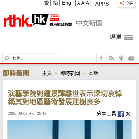
A
繁
简
Eng
A
A
APPS
選單
S
e
a
主頁
即時新聞
本地
r
c
h
演藝學院對鍾景輝離世表示深切哀悼
稱其對地區藝術發展建樹良多
分享工具
2026-06-03 HKT 20:43