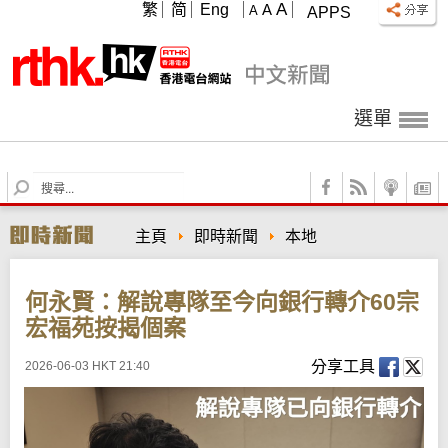
A
繁
简
Eng
A
A
APPS
選單
S
e
a
主頁
即時新聞
本地
r
c
h
何永賢：解說專隊至今向銀行轉介60宗
宏福苑按揭個案
分享工具
2026-06-03 HKT 21:40