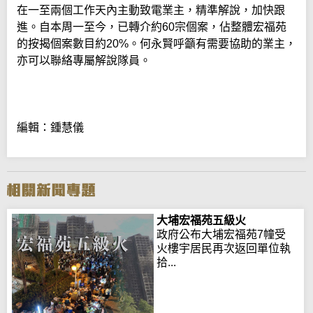
在一至兩個工作天內主動致電業主，精準解說，加快跟
進。自本周一至今，已轉介約60宗個案，佔整體宏福苑
的按揭個案數目約20%。何永賢呼籲有需要協助的業主，
亦可以聯絡專屬解說隊員。
編輯：鍾慧儀
大埔宏福苑五級火
政府公布大埔宏福苑7幢受
火樓宇居民再次返回單位執
拾...