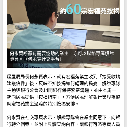
何永賢呼籲有需要協助的業主，亦可以聯絡專屬解說
隊員。（何永賢社交平台）
房屋局局長何永賢表示，就有宏福苑業主收到「接受收購
建議信件」後，反映不知按揭如何處理的擔憂，解說專隊
主動與銀行公會及14間銀行保持緊密溝通，並由本周一
起向居民提供「按揭指南」，方便居民理解銀行業界為協
助宏福苑業主過渡的特別按揭安排。
何永賢在社交專頁表示，解說專隊會在業主同意下，向銀
行轉介個案，並附上具體查詢內容，讓銀行可派專責人員