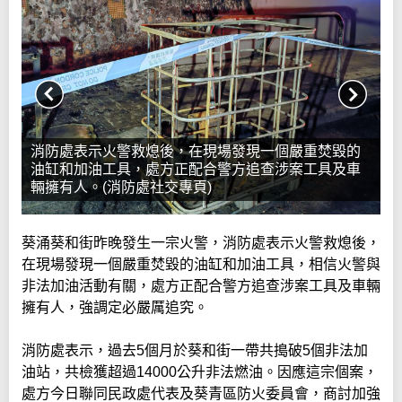
消防處表示火警救熄後，在現場發現一個嚴重焚毀的
油缸和加油工具，處方正配合警方追查涉案工具及車
輛擁有人。(消防處社交專頁)
葵涌葵和街昨晚發生一宗火警，消防處表示火警救熄後，
在現場發現一個嚴重焚毀的油缸和加油工具，相信火警與
非法加油活動有關，處方正配合警方追查涉案工具及車輛
擁有人，強調定必嚴厲追究。
消防處表示，過去5個月於葵和街一帶共搗破5個非法加
油站，共檢獲超過14000公升非法燃油。因應這宗個案，
處方今日聯同民政處代表及葵青區防火委員會，商討加強