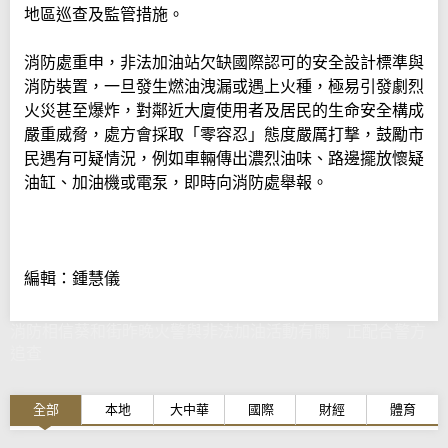
地區巡查及監管措施。
消防處重申，非法加油站欠缺國際認可的安全設計標準與
消防裝置，一旦發生燃油洩漏或遇上火種，極易引發劇烈
火災甚至爆炸，對鄰近大廈使用者及居民的生命安全構成
嚴重威脅，處方會採取「零容忍」態度嚴厲打撃，鼓勵市
民遇有可疑情況，例如車輛傳出濃烈油味、路邊擺放懷疑
油缸、加油機或電泵，即時向消防處舉報。
編輯：鍾慧儀
消防相信葵和街昨晚火警與非法加油活動有關 正配合警方
追查
全部
本地
大中華
國際
財經
體育