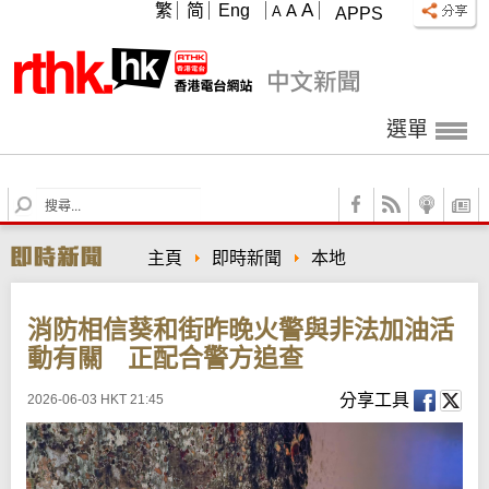
A
繁
简
Eng
A
A
APPS
選單
S
e
a
主頁
即時新聞
本地
r
c
h
消防相信葵和街昨晚火警與非法加油活
動有關 正配合警方追查
分享工具
2026-06-03 HKT 21:45