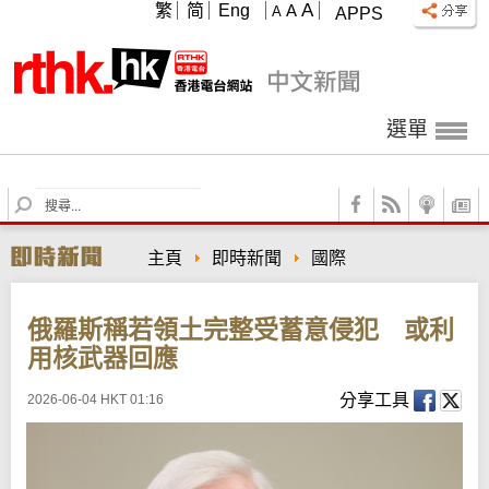
A
繁
简
Eng
A
A
APPS
選單
S
e
a
主頁
即時新聞
國際
r
c
h
俄羅斯稱若領土完整受蓄意侵犯 或利
用核武器回應
分享工具
2026-06-04 HKT 01:16