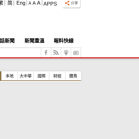
A
繁
简
Eng
A
A
APPS
話新聞
新聞重溫
報料快線
本地
大中華
國際
財經
體育