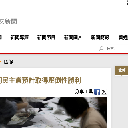
聞
新聞專題
新聞節目
新聞圖片
新聞簡報
普通
S
e
a
國際
r
c
全部
h
同民主黨預計取得壓倒性勝利
分享工具