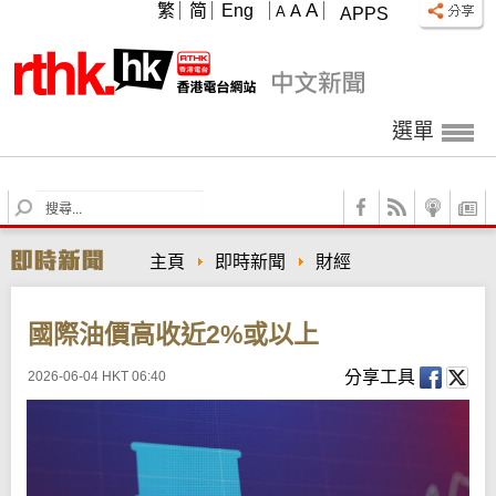
A
繁
简
Eng
A
A
APPS
選單
S
e
a
主頁
即時新聞
財經
r
c
h
國際油價高收近2%或以上
分享工具
2026-06-04 HKT 06:40