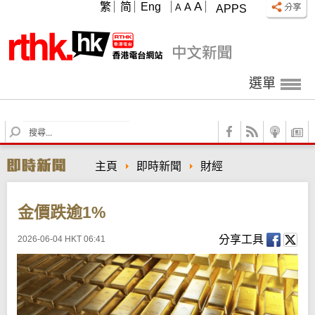
A
繁
简
Eng
A
A
APPS
選單
S
e
a
主頁
即時新聞
財經
r
c
h
金價跌逾1%
分享工具
2026-06-04 HKT 06:41