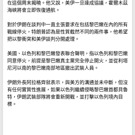
在這個周末揭曉。他又說，美伊一旦達成協議，霍爾木茲
海峽將會立即恢復通航。
對於伊朗在談判中一直主張要求在包括黎巴嫩在內的所有
戰線停火，特朗普認為是性質截然不同的兩件事，他希望
把以黎衝突和美伊談判分開處理。
美國、以色列和黎巴嫩發表聯合聲明，指以色列和黎巴嫩
同意停火，前提是黎巴嫩真主黨完全停止開火，並從利塔
尼河以南的黎巴嫩南部地區撤出武裝人員。
伊朗外長阿拉格齊就表示，與美方的溝通並未中斷，但沒
有任何實質性進展，如果以色列繼續侵略黎巴嫩首都貝魯
特，伊朗武裝部隊將會重新開戰，並打擊以色列境內目
標。