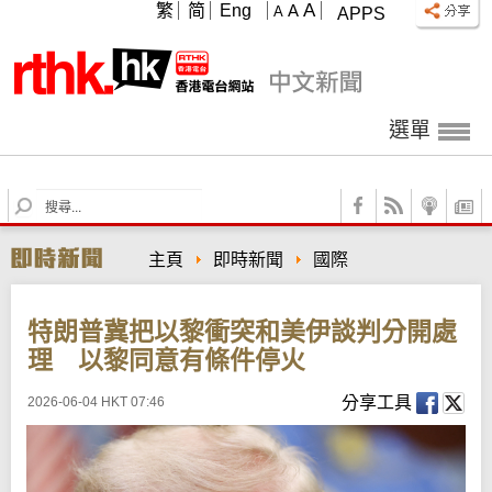
A
繁
简
Eng
A
A
APPS
選單
S
e
a
主頁
即時新聞
國際
r
c
h
特朗普冀把以黎衝突和美伊談判分開處
理 以黎同意有條件停火
分享工具
2026-06-04 HKT 07:46