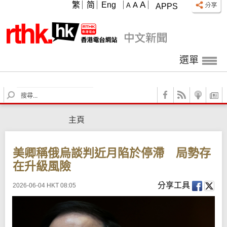
A
繁
简
Eng
A
A
APPS
選單
S
e
a
主頁
r
c
h
美卿稱俄烏談判近月陷於停滯 局勢存
在升級風險
分享工具
2026-06-04 HKT 08:05