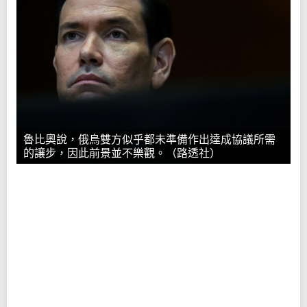
魯比奧說，俄烏雙方似乎都未準備作出達成協議所需
的讓步，因此前景並不樂觀。（路透社）