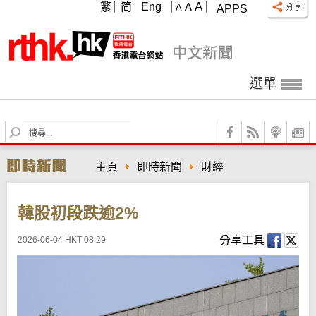
A
繁
简
Eng
A
A
APPS
選單
S
e
a
主頁
即時新聞
財經
r
c
h
韓股初段跌逾2%
分享工具
2026-06-04 HKT 08:29