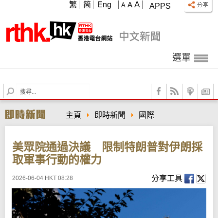
A
繁
简
Eng
A
A
APPS
選單
S
e
a
主頁
即時新聞
國際
r
c
h
美眾院通過決議 限制特朗普對伊朗採
取軍事行動的權力
分享工具
2026-06-04 HKT 08:28