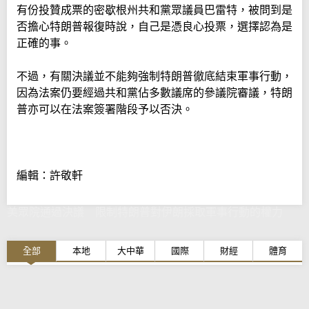
有份投贊成票的密歇根州共和黨眾議員巴雷特，被問到是
否擔心特朗普報復時說，自己是憑良心投票，選擇認為是
正確的事。
不過，有關決議並不能夠強制特朗普徹底結束軍事行動，
因為法案仍要經過共和黨佔多數議席的參議院審議，特朗
普亦可以在法案簽署階段予以否決。
編輯：許敬軒
美眾院通過決議 限制特朗普對伊朗採取軍事行動的權力
全部
本地
大中華
國際
財經
體育