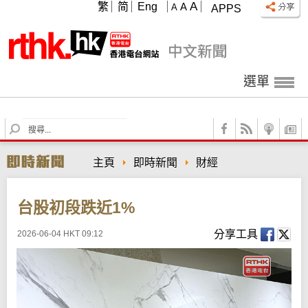
A
繁
简
Eng
A
A
APPS
選單
S
e
a
主頁
即時新聞
財經
r
c
h
台股初段跌近1%
分享工具
2026-06-04 HKT 09:12