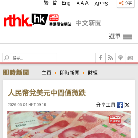
A
繁
简
Eng
A
A
APPS
選單
S
e
a
主頁
即時新聞
財經
r
c
h
人民幣兌美元中間價微跌
分享工具
2026-06-04 HKT 09:19